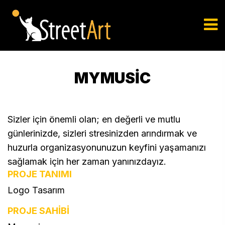
MYMUSIC
Sizler için önemli olan; en değerli ve mutlu
günlerinizde, sizleri stresinizden arındırmak ve
huzurla organizasyonunuzun keyfini yaşamanızı
sağlamak için her zaman yanınızdayız.
PROJE TANIMI
Mymusic - Özet
Logo Tasarım
PROJE SAHİBİ