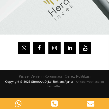
Kişisel Verilerin Korunması
Çerez Politikası
Copyright © 2025 StreetArt Dijital Reklam Ajansı –
Ankara web tasarım
hizmetleri
Ankara Web Tasarım