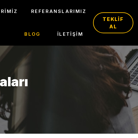
RIMIZ
REFERANSLARIMIZ
TEKLIF
AL
BLOG
İLETIŞIM
aları