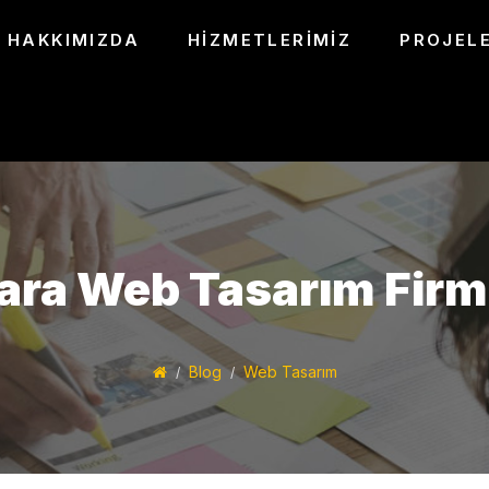
HAKKIMIZDA
HIZMETLERIMIZ
PROJELE
ra Web Tasarım Firm
Blog
Web Tasarım